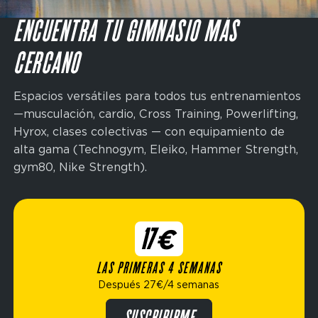
Domain
ENCUENTRA TU GIMNASIO MÁS
menu
INSCRÍBETE
for
CERCANO
FP
Espagne
(maincta)
Espacios versátiles para todos tus entrenamientos
—musculación, cardio, Cross Training, Powerlifting,
Hyrox, clases colectivas — con equipamiento de
alta gama (Technogym, Eleiko, Hammer Strength,
gym80, Nike Strength).
17€
LAS PRIMERAS 4 SEMANAS
Después 27€/4 semanas