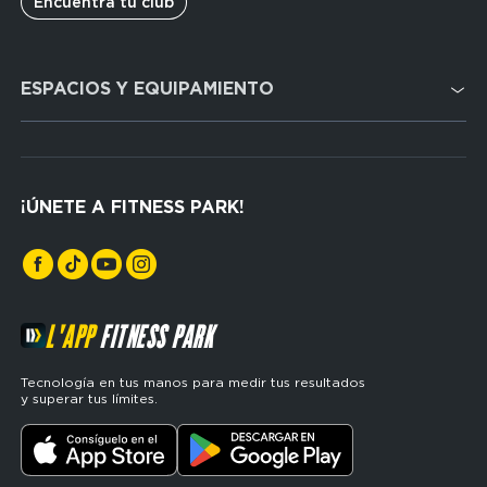
Encuentra tu club
Domain
ESPACIOS Y EQUIPAMIENTO
menu
for
FP
Cardio
Espagne
Cross Training
(footerser)
¡ÚNETE A FITNESS PARK!
Musculación
L'APP
FITNESS PARK
Tecnología en tus manos para medir tus resultados
y superar tus límites.