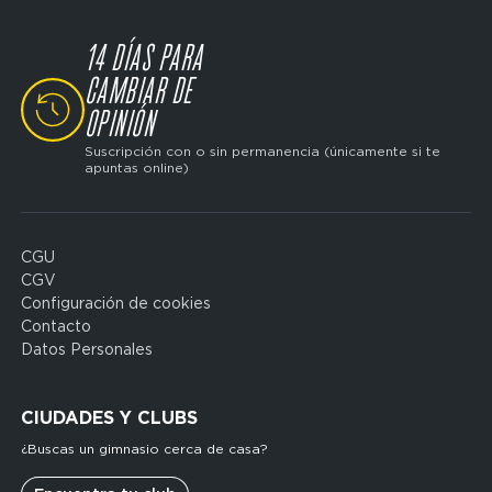
14 DÍAS PARA
CAMBIAR DE
SVG
OPINIÓN
Suscripción con o sin permanencia (únicamente si te
apuntas online)
CGU
Domain
CGV
menu
Configuración de cookies
for
Contacto
FP
Datos Personales
Espagne
(footerleg)
CIUDADES Y CLUBS
¿Buscas un gimnasio cerca de casa?