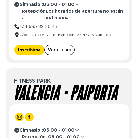
Gimnasio :
06:00 - 01:00
Lunes
06:00 - 01:00
Recepción
Los horarios de apertura no están
Martes
06:00 - 01:00
:
definidos.
Miércoles
06:00 - 01:00
+34 685 89 26 43
Jueves
06:00 - 01:00
C/del Doctor Nicasi Benlloch, 27, 46015 Valencia
Viernes
06:00 - 01:00
Sábado
06:00 - 01:00
Ver el club
Domingo
06:00 - 01:00
Inscribirse
FITNESS PARK
VALENCIA - PAIPORTA
Gimnasio :
06:00 - 01:00
Lunes
06:00 - 01:00
Recepción :
09:00 - 01:00