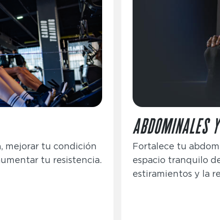
ABDOMINALES Y
, mejorar tu condición
Fortalece tu abdom
 aumentar tu resistencia.
espacio tranquilo d
estiramientos y la r