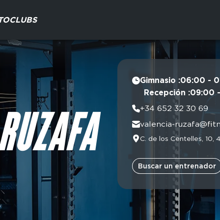
TO
CLUBS
Gimnasio :
06:00 - 0
Lunes
Recepción :
09:00 
Martes
Lunes
+34 652 32 30 69
Miércoles
Martes
 RUZAFA
valencia-ruzafa@fit
Jueves
Miércol
Viernes
C. de los Centelles, 10,
Jueves
Sábado
Vierne
Domingo
Sábado
Buscar un entrenador
Domin