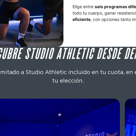
Elige entre 
seis programas dif
todo tu cuerpo, ganar resistenc
eficiente
, con opciones tanto i
CUBRE STUDIO ATHLETIC DESDE DE
imitado a Studio Athletic incluido en tu cuota, en 
tu elección.