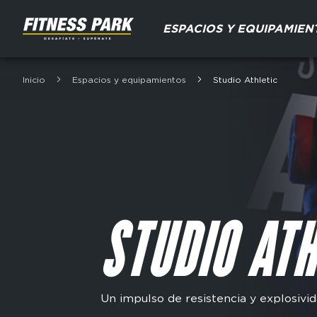
Skip
Domain
to
ESPACIOS Y EQUIPAMIEN
menu
main
for
content
FP
Inicio
Espacios y equipamientos
Studio Athletic
Breadcrumb
Espagne
(main)
STUDIO ATH
Un impulso de resistencia y explosivi