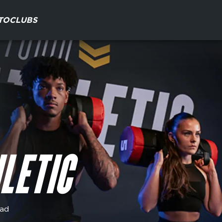
TO
CLUBS
LETIC
dad