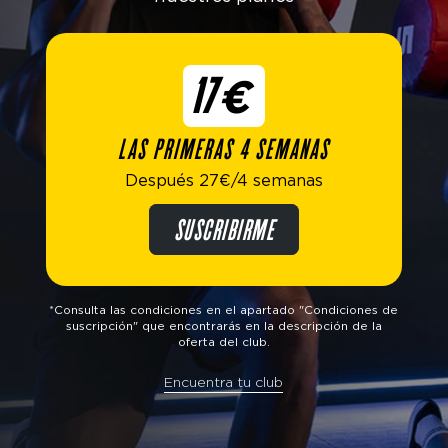
17€
LAS PRIMERAS 4 SEMANAS
Después 27€/4 semanas
SUSCRIBIRME
*Consulta las condiciones en el apartado "Condiciones de
suscripción" que encontrarás en la descripción de la
oferta del club.
Encuentra tu club