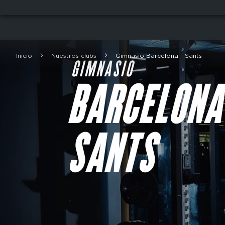
Skip
to
main
content
Inicio
Nuestros clubs
Gimnasio Barcelona - Sants
Breadcrumb
GIMNASIO
BARCELONA
SANTS