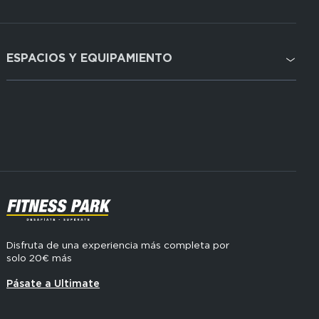
ESPACIOS Y EQUIPAMIENTO
Domain
menu
Cardio
for
FP
Cross Training
Espagne
Musculación
(footerser)
SVG
Disfruta de una experiencia más completa por
solo 20€ más
Pásate a Ultimate