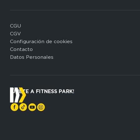
CGU
Domain
CGV
menu
Configuración de cookies
for
Contacto
FP
Datos Personales
Espagne
(footerleg)
¡ÚNETE A FITNESS PARK!