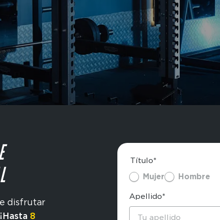
E
Título*
L
Mujer
Hombre
Apellido*
e disfrutar
¡Hasta
8