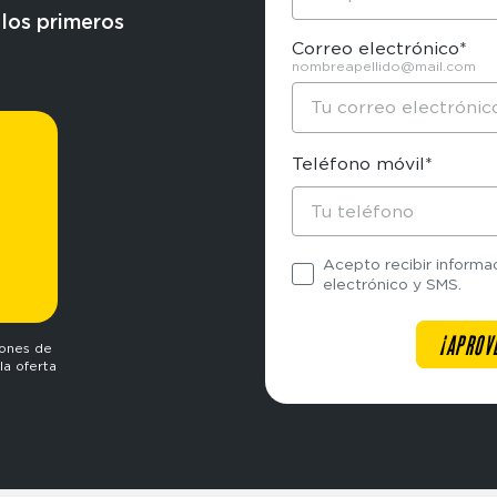
 los primeros
Correo electrónico*
nombreapellido@mail.com
Teléfono móvil*
Acepto recibir informa
electrónico y SMS.
iones de
la oferta