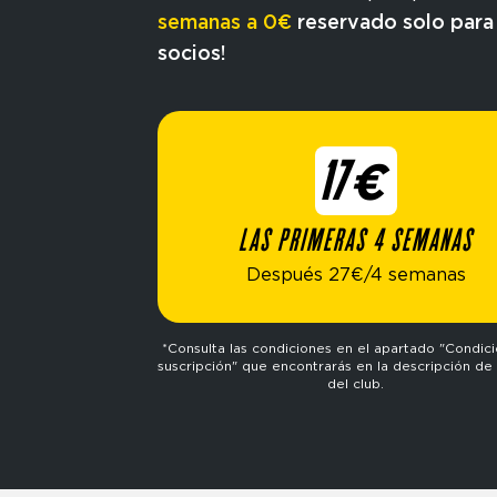
semanas a 0€
reservado solo para
socios!
17€
LAS PRIMERAS 4 SEMANAS
Después 27€/4 semanas
*Consulta las condiciones en el apartado "Condic
suscripción" que encontrarás en la descripción de 
del club.