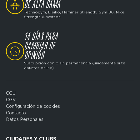
DE ALTA GAMA
Technogym, Eleiko, Hammer Strength, Gym 80, Nike
Strength & Watson
14 DÍAS PARA
CAMBIAR DE
SVG
OPINIÓN
Suscripción con o sin permanencia (únicamente si te
apuntas online)
CGU
Domain
CGV
menu
Configuración de cookies
for
Contacto
FP
Datos Personales
Espagne
(footerleg)
CIUDADES Y CLUBS