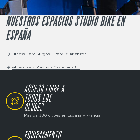
NUESTROS ESPACIOS STUDIO BIKE EN
ESPAÑA
Fitness Park Burgos – Parque Arlanzon
Fitness Park Madrid - Castellana 85
ACCESO LIBRE A
SVG
TODOS LOS
CLUBES
Más de 380 clubes en España y Francia
EQUIPAMIENTO
SVG