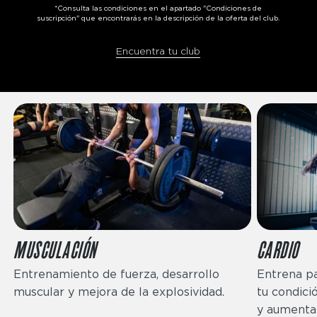
*Consulta las condiciones en el apartado "Condiciones de
suscripción" que encontrarás en la descripción de la oferta del club.
Encuentra tu club
MUSCULACIÓN
CARDIO
Entrenamiento de fuerza, desarrollo
Entrena p
muscular y mejora de la explosividad.
tu condició
y aumentar