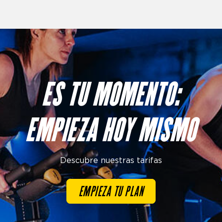
Imagen
ES TU MOMENTO:
EMPIEZA HOY MISMO
Descubre nuestras tarifas
EMPIEZA TU PLAN