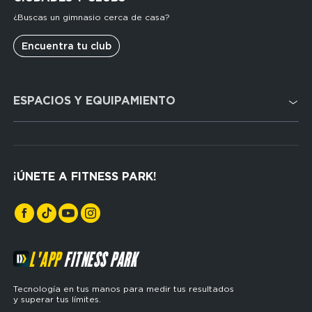
¿Buscas un gimnasio cerca de casa?
Encuentra tu club
Domain
ESPACIOS Y EQUIPAMIENTO
menu
for
FP
Cardio
Espagne
Cross Training
(footerser)
¡ÚNETE A FITNESS PARK!
Musculación
L'APP
FITNESS PARK
Tecnología en tus manos para medir tus resultados
y superar tus límites.