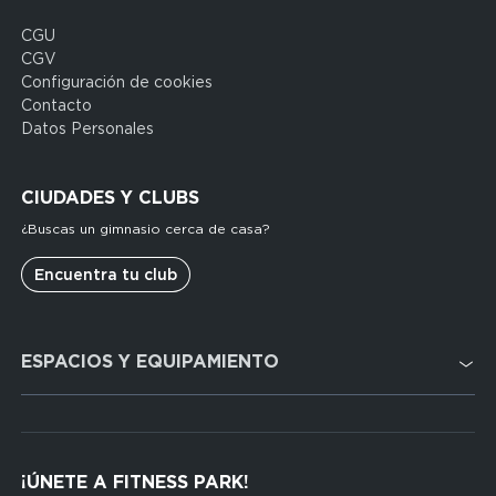
CGU
Domain
CGV
menu
Configuración de cookies
for
Contacto
FP
Datos Personales
Espagne
(footerleg)
CIUDADES Y CLUBS
¿Buscas un gimnasio cerca de casa?
Encuentra tu club
Domain
ESPACIOS Y EQUIPAMIENTO
menu
for
FP
Cardio
Espagne
Cross Training
(footerser)
¡ÚNETE A FITNESS PARK!
Musculación