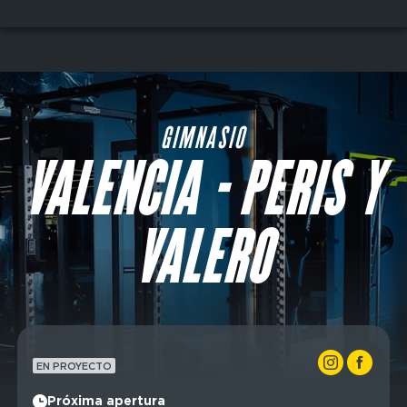
Skip
to
main
content
GIMNASIO
VALENCIA - PERIS Y
VALERO
EN PROYECTO
Próxima apertura