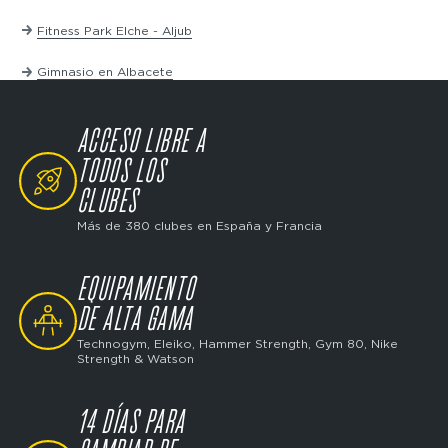
Fitness Park Elche - Aljub
Gimnasio en Albacete
ACCESO LIBRE A
SVG
TODOS LOS
CLUBES
Más de 380 clubes en España y Francia
EQUIPAMIENTO
SVG
DE ALTA GAMA
Technogym, Eleiko, Hammer Strength, Gym 80, Nike
Strength & Watson
14 DÍAS PARA