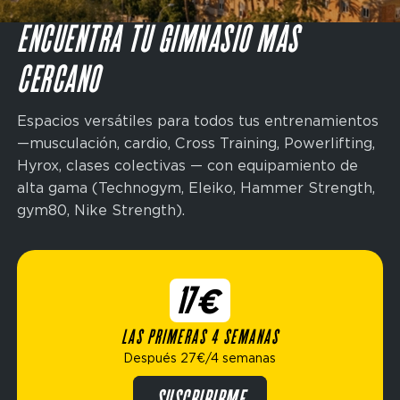
Domain
ENCUENTRA TU GIMNASIO MÁS
menu
INSCRÍBETE
for
CERCANO
FP
Espagne
(maincta)
Espacios versátiles para todos tus entrenamientos
—musculación, cardio, Cross Training, Powerlifting,
Hyrox, clases colectivas — con equipamiento de
alta gama (Technogym, Eleiko, Hammer Strength,
gym80, Nike Strength).
17€
LAS PRIMERAS 4 SEMANAS
Después 27€/4 semanas