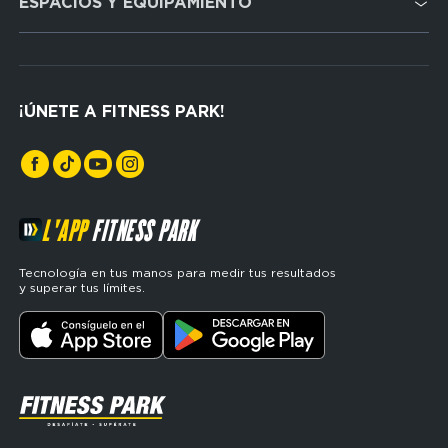
ESPACIOS Y EQUIPAMIENTO
menu
for
FP
Cardio
Espagne
Cross Training
(footerser)
¡ÚNETE A FITNESS PARK!
Musculación
L'APP
FITNESS PARK
Tecnología en tus manos para medir tus resultados
y superar tus límites.
SVG