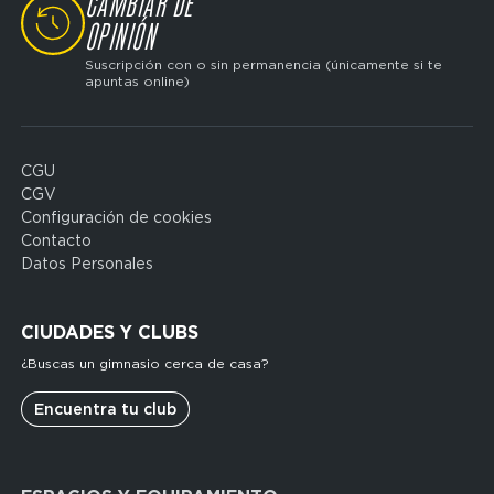
CAMBIAR DE
SVG
OPINIÓN
Suscripción con o sin permanencia (únicamente si te
apuntas online)
CGU
Domain
CGV
menu
Configuración de cookies
for
Contacto
FP
Datos Personales
Espagne
(footerleg)
CIUDADES Y CLUBS
¿Buscas un gimnasio cerca de casa?
Encuentra tu club
Domain