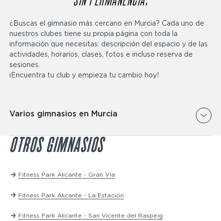
SIN PERMANENCIA.
¿Buscas el gimnasio más cercano en Murcia? Cada uno de
nuestros clubes tiene su propia página con toda la
información que necesitas: descripción del espacio y de las
actividades, horarios, clases, fotos e incluso reserva de
sesiones.
¡Encuentra tu club y empieza tu cambio hoy!
Varios gimnasios en Murcia
La zona de musculación está diseñada para
OTROS GIMNASIOS
desarrollar tu fuerza, tonificar tus músculos y
mejorar tu condición física. Entrena todo tu cuerpo
Fitness Park Alicante - Gran Vía
con bancos, mancuernas, jaulas de sentadillas,
poleas y prensas de piernas de alta gama y
Fitness Park Alicante - La Estación
precisión, desde ejercicios básicos hasta
avanzados, en las mejores condiciones.
Fitness Park Alicante - San Vicente del Raspeig