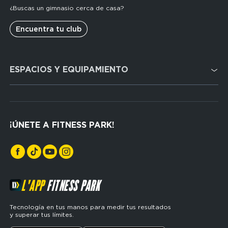
¿Buscas un gimnasio cerca de casa?
Encuentra tu club
Domain
ESPACIOS Y EQUIPAMIENTO
menu
for
FP
Cardio
Espagne
Cross Training
(footerser)
¡ÚNETE A FITNESS PARK!
Musculación
L'APP
FITNESS PARK
Tecnología en tus manos para medir tus resultados
y superar tus límites.