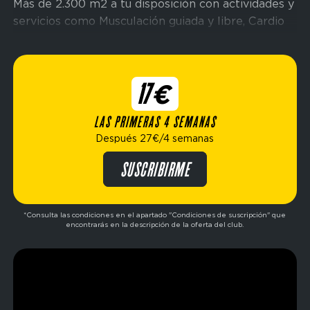
Más de 2.300 m2 a tu disposición con actividades y
servicios como Musculación guiada y libre, Cardio
Conectado, espacio Cross Training, área de
hidratación de bebidas, una sala con hidromasaje y
una báscula biométrica para controlar tu proceso.
17€
¿Problemas con los horarios? Nuestro gym está
LAS PRIMERAS 4 SEMANAS
abierto los
7 días de la semana
, horario habitual
Después 27€/4 semanas
de 6:00 am a 1:00 am
*, abiertos 365 días del año
!
¡No tendrás excusas!
SUSCRIBIRME
*Consulta las condiciones en el apartado "Condiciones de suscripción" que
encontrarás en la descripción de la oferta del club.