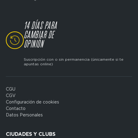
14 DÍAS PARA
CAMBIAR DE
SVG
OPINIÓN
Suscripción con o sin permanencia (únicamente si te
apuntas online)
CGU
Domain
CGV
menu
Configuración de cookies
for
Contacto
FP
Datos Personales
Espagne
(footerleg)
CIUDADES Y CLUBS