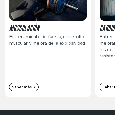
MUSCULACIÓN
CARDIO
Entrenamiento de fuerza, desarrollo
Entrena
muscular y mejora de la explosividad.
mejorar
tus obj
resisten
Saber más
Saber