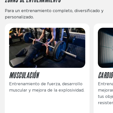
Para un entrenamiento completo, diversificado y
personalizado.
Imagen
Imagen
MUSCULACIÓN
CARDIO
Entrenamiento de fuerza, desarrollo
Entrena
muscular y mejora de la explosividad.
mejorar
tus obj
resisten