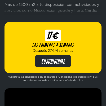
Más de 1500 m2 a tu disposición con actividades y
servicios como Musculación guiada y libre, Cardio
Conectado, espacio Cross Training, área de
hidratación de bebidas, una sala con hidromasaje y
una báscula biométrica para controlar tu proceso.
17€
¿Problemas con los horarios? Nuestro gym está
LAS PRIMERAS 4 SEMANAS
abierto los
7 días de la semana
, horario habitual
Después 27€/4 semanas
de 6:00 am a 1:00 am
*, abiertos 365 días del año
!
¡No tendrás excusas!
SUSCRIBIRME
*Consulta las condiciones en el apartado "Condiciones de suscripción" que
encontrarás en la descripción de la oferta del club.