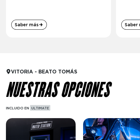
Saber más
Saber
VITORIA - BEATO TOMÁS
NUESTRAS OPCIONES
INCLUIDO EN
ULTIMATE
Imagen
Imagen