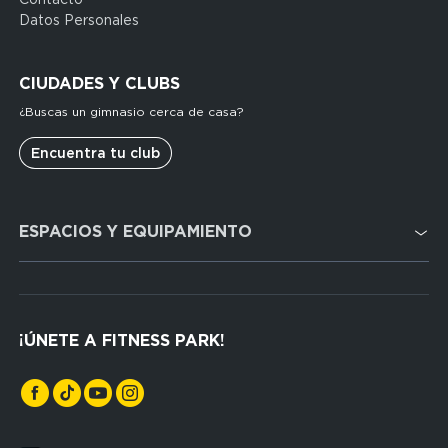
FP
Datos Personales
Espagne
(footerleg)
CIUDADES Y CLUBS
¿Buscas un gimnasio cerca de casa?
Encuentra tu club
Domain
ESPACIOS Y EQUIPAMIENTO
menu
for
FP
Cardio
Espagne
Cross Training
(footerser)
¡ÚNETE A FITNESS PARK!
Musculación