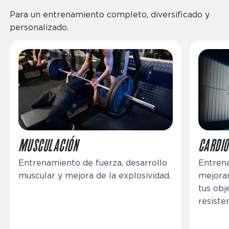
Para un entrenamiento completo, diversificado y
personalizado.
Imagen
Imagen
MUSCULACIÓN
CARDIO
Entrenamiento de fuerza, desarrollo
Entrena
muscular y mejora de la explosividad.
mejorar
tus obj
resisten