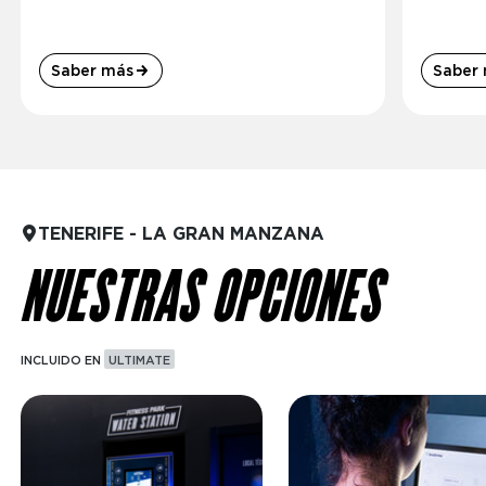
Saber más
Saber
TENERIFE - LA GRAN MANZANA
NUESTRAS OPCIONES
INCLUIDO EN
ULTIMATE
Imagen
Imagen