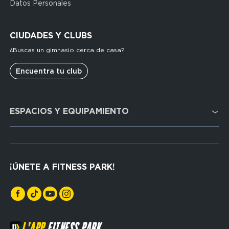
Datos Personales
Espagne
(footerleg)
CIUDADES Y CLUBS
¿Buscas un gimnasio cerca de casa?
Encuentra tu club
Domain
ESPACIOS Y EQUIPAMIENTO
menu
for
FP
Cardio
Espagne
Cross Training
(footerser)
¡ÚNETE A FITNESS PARK!
Musculación
L'APP
FITNESS PARK