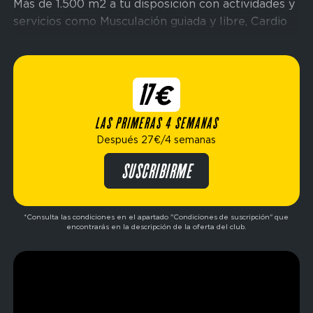
Más de 1.500 m2 a tu disposición con actividades y
servicios como Musculación guiada y libre, Cardio
Conectado, espacio Cross Training, área de
hidratación de bebidas, una sala con hidromasaje y
una báscula biométrica para controlar tu proceso.
17€
¿Problemas con los horarios? Nuestro gym está
LAS PRIMERAS 4 SEMANAS
abierto los
7 días de la semana
, horario habitual
Después 27€/4 semanas
de 6:00 am a 1:00 am
*, abiertos 365 días del año
!
¡No tendrás excusas!
SUSCRIBIRME
*Consulta las condiciones en el apartado "Condiciones de suscripción" que
encontrarás en la descripción de la oferta del club.