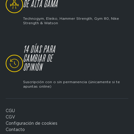
DE ALTA GAMA
Technogym, Eleiko, Hammer Strength, Gym 80, Nike
Strength & Watson
14 DÍAS PARA
CAMBIAR DE
SVG
OPINIÓN
Suscripción con o sin permanencia (únicamente si te
apuntas online)
CGU
Domain
CGV
menu
Configuración de cookies
for
Contacto
FP