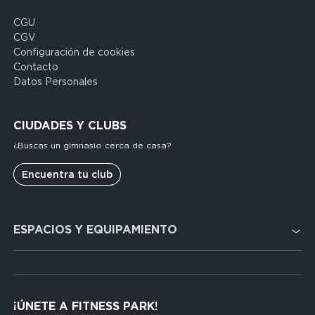
CGU
Domain
CGV
menu
Configuración de cookies
for
Contacto
FP
Datos Personales
Espagne
(footerleg)
CIUDADES Y CLUBS
¿Buscas un gimnasio cerca de casa?
Encuentra tu club
Domain
ESPACIOS Y EQUIPAMIENTO
menu
for
FP
Cardio
Espagne
Cross Training
(footerser)
¡ÚNETE A FITNESS PARK!
Musculación