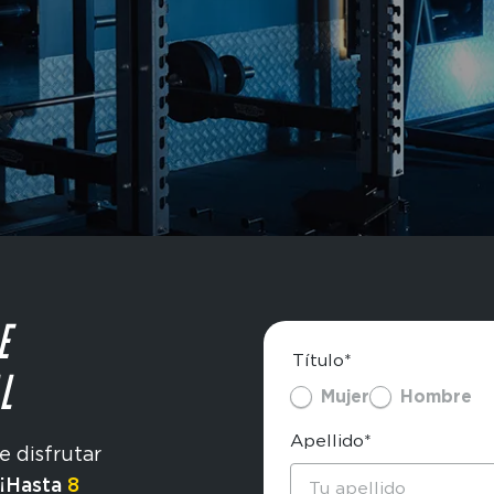
E
Título*
L
Mujer
Hombre
Apellido*
e disfrutar
¡Hasta
8