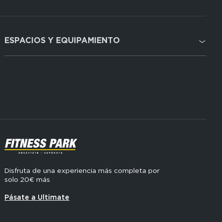
ESPACIOS Y EQUIPAMIENTO
Domain
menu
Cardio
for
FP
Cross Training
Espagne
Musculación
(footerser)
SVG
Disfruta de una experiencia más completa por
solo 20€ más
Pásate a Ultimate