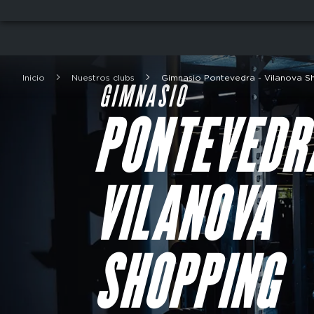
Skip
to
main
content
Inicio
Nuestros clubs
Gimnasio Pontevedra - Vilanova S
Breadcrumb
GIMNASIO
PONTEVEDR
VILANOVA
SHOPPING