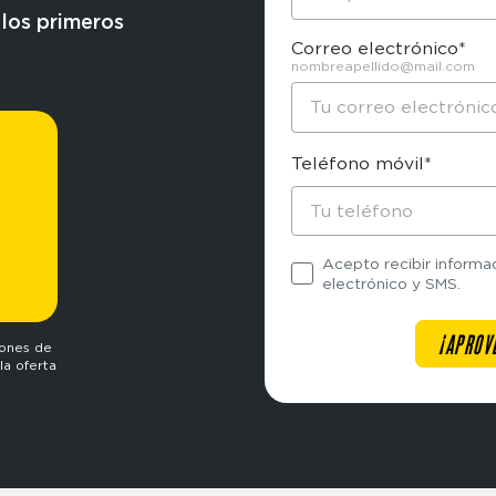
 los primeros
Correo electrónico*
nombreapellido@mail.com
Teléfono móvil*
Acepto recibir informa
electrónico y SMS.
iones de
la oferta