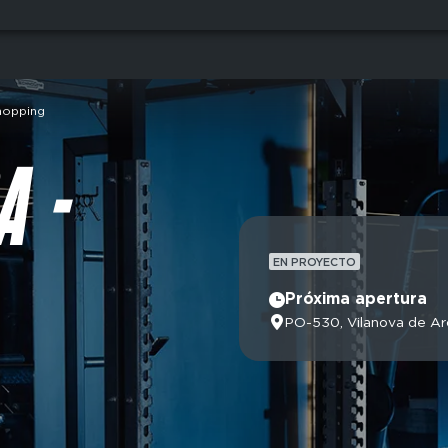
hopping
A -
EN PROYECTO
Próxima apertura
PO-530, Vilanova de A