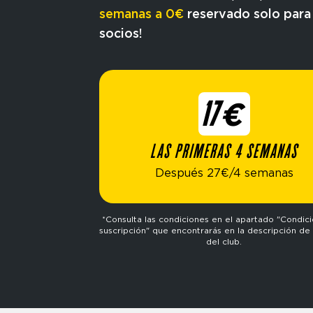
semanas a 0€
reservado solo para
socios!
17€
LAS PRIMERAS 4 SEMANAS
Después 27€/4 semanas
*Consulta las condiciones en el apartado "Condic
suscripción" que encontrarás en la descripción de 
del club.