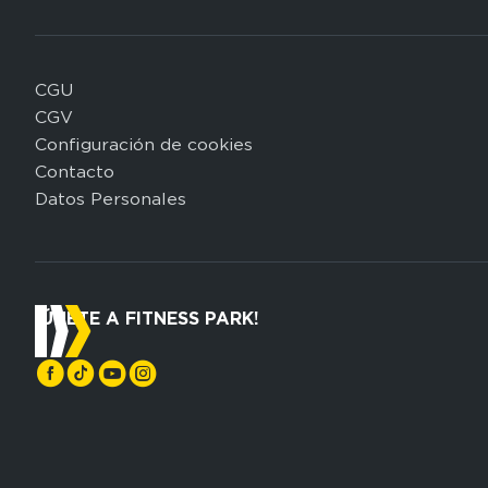
CGU
Domain
CGV
menu
Configuración de cookies
for
Contacto
FP
Datos Personales
Espagne
(footerleg)
¡ÚNETE A FITNESS PARK!