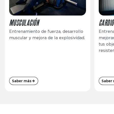
MUSCULACIÓN
CARDIO
Entrenamiento de fuerza, desarrollo
Entrena
muscular y mejora de la explosividad.
mejorar
tus obj
resisten
Saber más
Saber