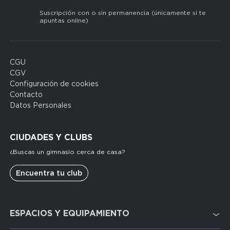
Suscripción con o sin permanencia (únicamente si te
apuntas online)
CGU
Domain
CGV
menu
Configuración de cookies
for
Contacto
FP
Datos Personales
Espagne
(footerleg)
CIUDADES Y CLUBS
¿Buscas un gimnasio cerca de casa?
Encuentra tu club
Domain
ESPACIOS Y EQUIPAMIENTO
menu
for