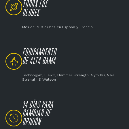
SVG
Gym80, Nike Strength y otros fabricantes líderes
TODOS LOS
en el sector del fitness. Todos los espacios están
CLUBES
diseñados para llevar tu cuerpo a un
entrenamiento de máxima calidad, seguridad y
Más de 380 clubes en España y Francia
rendimiento.
EQUIPAMIENTO
SVG
DE ALTA GAMA
Technogym, Eleiko, Hammer Strength, Gym 80, Nike
Strength & Watson
14 DÍAS PARA
CAMBIAR DE
SVG
OPINIÓN