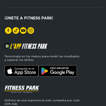
FP
Cardio
Espagne
Cross Training
(footerser)
¡ÚNETE A FITNESS PARK!
Musculación
L'APP
FITNESS PARK
Tecnología en tus manos para medir tus resultados
y superar tus límites.
SVG
Disfruta de una experiencia más completa por solo
20€ más