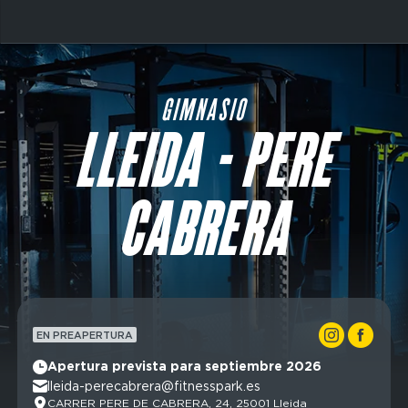
Skip
to
main
Domain
content
menu
for
GIMNASIO
FP
LLEIDA - PERE
Espagne
(main)
Domain
menu
CABRERA
for
FP
Espagne
(maincta)
Main
EN PREAPERTURA
navigation
CTA
Apertura prevista para septiembre 2026
lleida-perecabrera@fitnesspark.es
CARRER PERE DE CABRERA, 24, 25001 Lleida