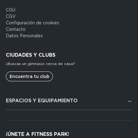
CGU
Domain
CGV
menu
Configuración de cookies
for
Contacto
FP
Datos Personales
Espagne
(footerleg)
CIUDADES Y CLUBS
¿Buscas un gimnasio cerca de casa?
Encuentra tu club
Domain
ESPACIOS Y EQUIPAMIENTO
menu
for
FP
Cardio
Espagne
Cross Training
(footerser)
¡ÚNETE A FITNESS PARK!
Musculación