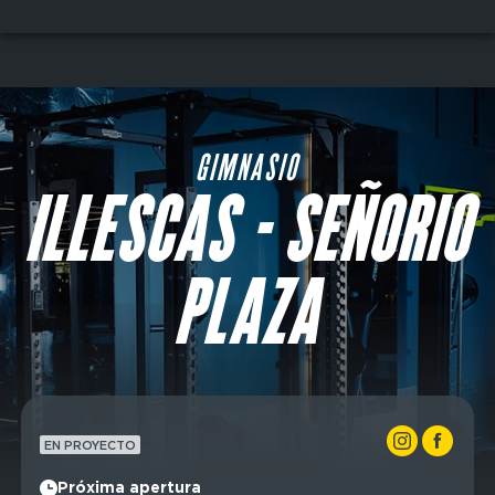
Skip
to
main
content
GIMNASIO
ILLESCAS - SEÑORIO
PLAZA
EN PROYECTO
Próxima apertura