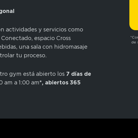
agonal
on actividades y servicios como
o Conectado, espacio Cross
*Con
de 
ebidas, una sala con hidromasaje
rolar tu proceso.
tro gym está abierto los
7 días de
00 am a 1:00 am
*, abiertos 365