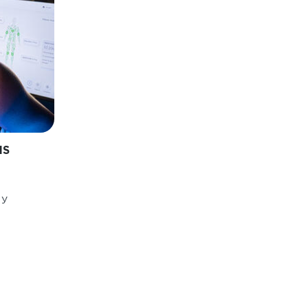
IS
 y