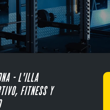
NA - L'ILLA
TIVO, FITNESS Y
O