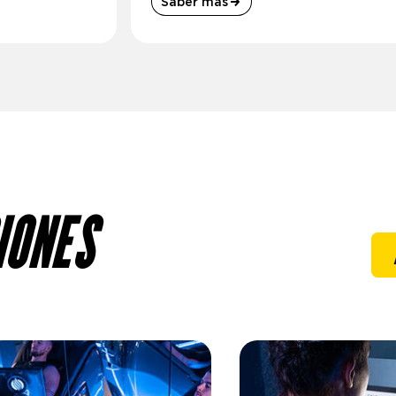
Saber más
IONES
magen
Imagen