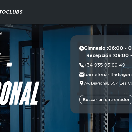
TO
CLUBS
l
Gimnasio :
06:00 - 0
Lunes
Recepción :
09:00 
 -
Martes
Lunes
+34 935 95 89 49
Miércoles
Martes
barcelona-illadiago
Jueves
Miércol
Viernes
Av. Diagonal, 557, Les 
Jueves
GONAL
Sábado
Vierne
Domingo
Sábado
Buscar un entrenador
Domin