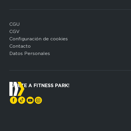
CGU
Domain
CGV
menu
Configuración de cookies
for
Contacto
FP
Datos Personales
Espagne
(footerleg)
¡ÚNETE A FITNESS PARK!