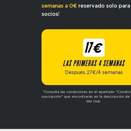
semanas a 0€
reservado solo para
socios!
17€
LAS PRIMERAS 4 SEMANAS
Después 27€/4 semanas
*Consulta las condiciones en el apartado "Condic
suscripción" que encontrarás en la descripción de 
del club.