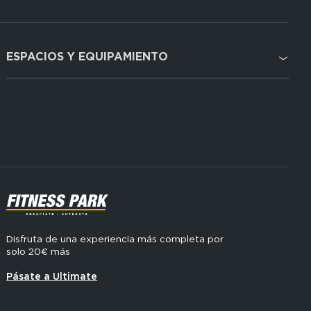
ESPACIOS Y EQUIPAMIENTO
Domain
menu
Cardio
for
FP
Cross Training
Espagne
Musculación
(footerser)
SVG
Disfruta de una experiencia más completa por
solo 20€ más
Pásate a Ultimate