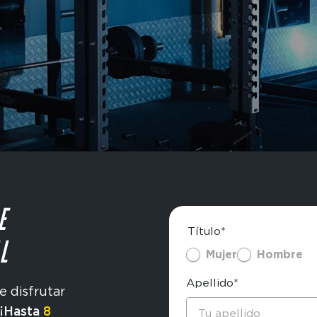
E
Título*
L
Mujer
Hombre
Apellido*
e disfrutar
¡Hasta
8