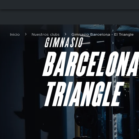
Skip
to
main
content
Inicio
Nuestros clubs
Gimnasio Barcelona - El Triangle
Breadcrumb
GIMNASIO
BARCELONA 
TRIANGLE