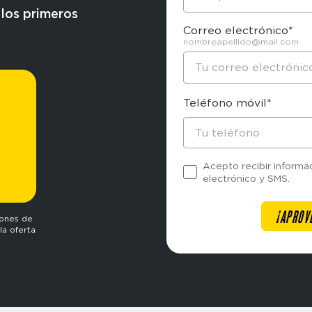
 los primeros
Correo electrónico*
nombreapellido@mail.com
Teléfono móvil*
Acepto recibir informa
electrónico y SMS.
iones de
la oferta