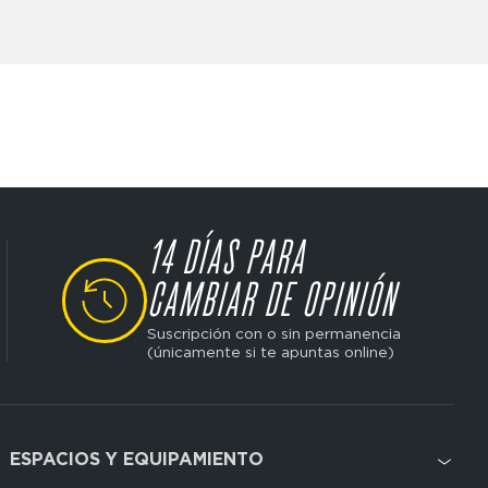
 y precisión, desde ejercicios básicos
14 DÍAS PARA
SVG
CAMBIAR DE OPINIÓN
Suscripción con o sin permanencia
(únicamente si te apuntas online)
ESPACIOS Y EQUIPAMIENTO
Domain