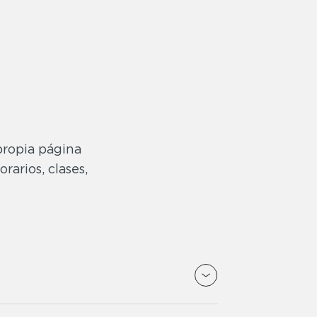
propia página
rarios, clases,
ar tu condición física. Entrena todo tu