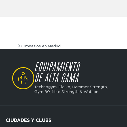
de sentadillas, poleas y prensas de piernas de alta gama
ciones.
Gimnasios en Madrid
EQUIPAMIENTO
SVG
DE ALTA GAMA
Technogym, Eleiko, Hammer Strength,
Gym 80, Nike Strength & Watson
CIUDADES Y CLUBS