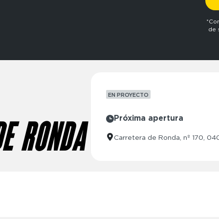
*Con
de 
EN PROYECTO
Próxima apertura
DE RONDA
Carretera de Ronda, nº 170, 04