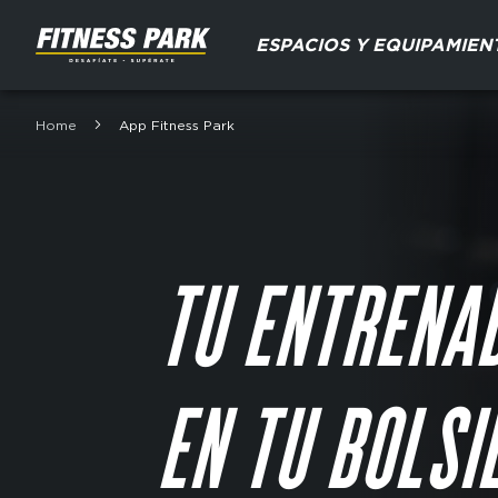
Aller
Domain
au
ESPACIOS Y EQUIPAMIEN
menu
contenu
for
principal
FP
Home
App Fitness Park
Fil
Espagne
d'Ariane
(main)
TU ENTRENA
EN TU BOLSI