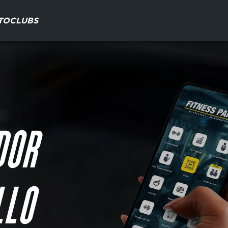
TO
CLUBS
DOR
LLO