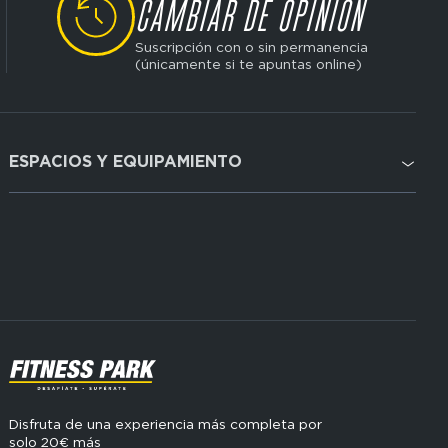
CAMBIAR DE OPINIÓN
Suscripción con o sin permanencia
(únicamente si te apuntas online)
ESPACIOS Y EQUIPAMIENTO
Domain
menu
Cardio
for
FP
Cross Training
Espagne
Musculación
(footerser)
SVG
Disfruta de una experiencia más completa por
solo 20€ más