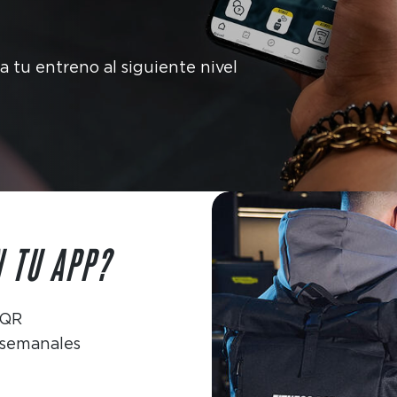
a tu entreno al siguiente nivel
Image
N TU APP?
 QR
 semanales