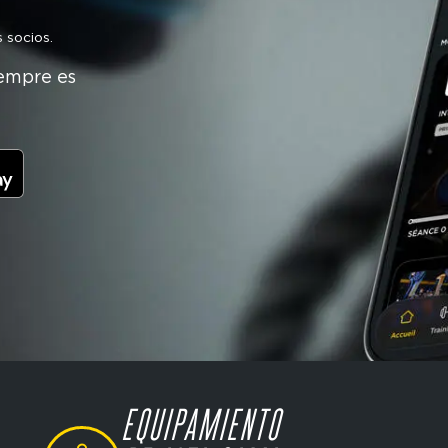
 socios.
empre es
EQUIPAMIENTO
SVG