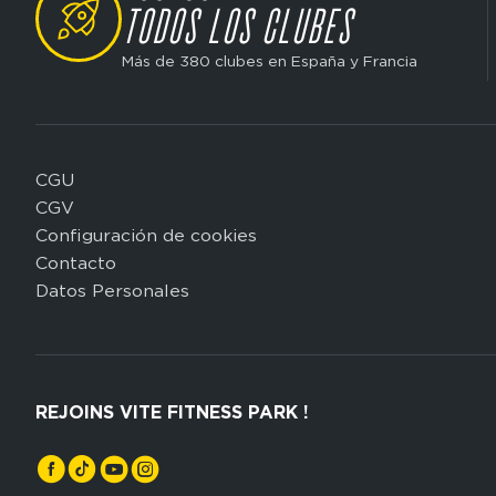
TODOS LOS CLUBES
Más de 380 clubes en España y Francia
CGU
Domain
CGV
menu
Configuración de cookies
for
Contacto
FP
Datos Personales
Espagne
(footerleg)
REJOINS VITE FITNESS PARK !